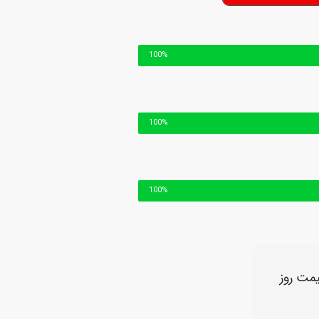
100%
100%
100%
مت روز